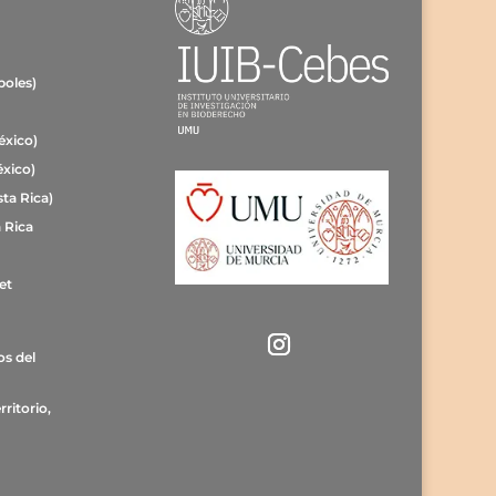
poles)
éxico)
éxico)
ta Rica)
 Rica
et
os del
rritorio,