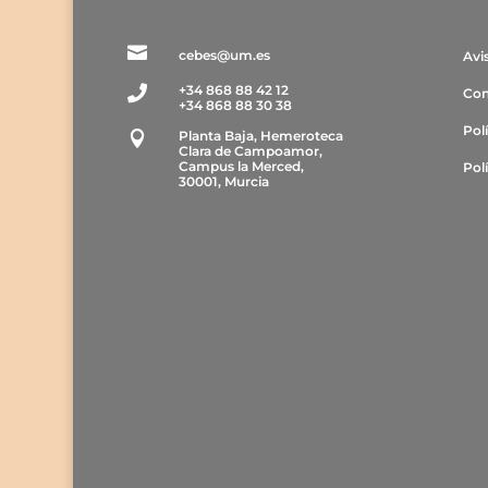

cebes@um.es
Avi
+34 868 88 42 12

Con
+34 868 88 30 38
Pol
Planta Baja, Hemeroteca

Clara de Campoamor,
Campus la Merced,
Pol
30001, Murcia