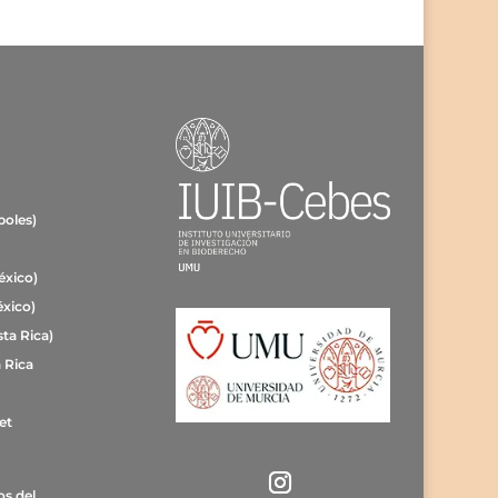
poles)
éxico)
éxico)
ta Rica)
 Rica
et
os del