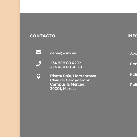
CONTACTO
INF

cebes@um.es
Avi
+34 868 88 42 12

Con
+34 868 88 30 38
Pol
Planta Baja, Hemeroteca

Clara de Campoamor,
Campus la Merced,
Pol
30001, Murcia