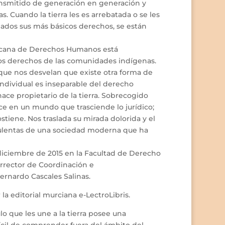
ransmitido de generación en generación y
. Cuando la tierra les es arrebatada o se les
lados sus más básicos derechos, se están
ericana de Derechos Humanos está
os derechos de las comunidades indígenas.
que nos desvelan que existe otra forma de
ndividual es inseparable del derecho
hace propietario de la tierra. Sobrecogido
uce en un mundo que trasciende lo jurídico;
ostiene. Nos traslada su mirada dolorida y el
bulentas de una sociedad moderna que ha
 diciembre de 2015 en la Facultad de Derecho
errector de Coordinación e
ernardo Cascales Salinas.
la editorial murciana e-LectroLibris.
lo que les une a la tierra posee una
ícil de comprender fuera del ámbito del