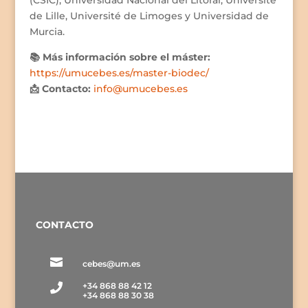
(CSIC), Universidad Nacional del Litoral, Université
de Lille, Université de Limoges y Universidad de
Murcia.
📚 Más información sobre el máster:
https://umucebes.es/master-biodec/
📩 Contacto:
info@umucebes.es
CONTACTO

cebes@um.es
+34 868 88 42 12

+34 868 88 30 38