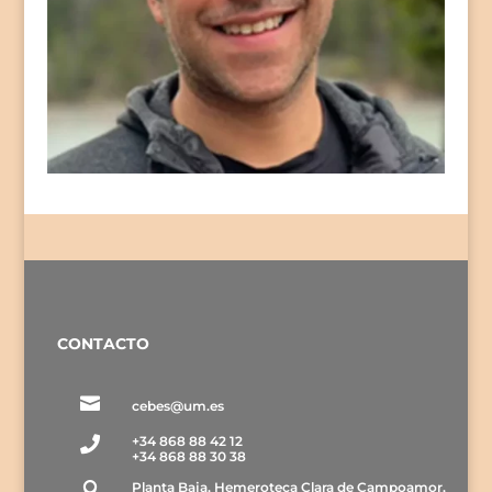
CONTACTO

cebes@um.es
+34 868 88 42 12

+34 868 88 30 38
Planta Baja, Hemeroteca Clara de Campoamor,
