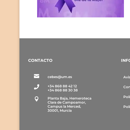
CONTACTO
INF

cebes@um.es
Avi
+34 868 88 42 12

Con
+34 868 88 30 38
Pol
Planta Baja, Hemeroteca

Clara de Campoamor,
Campus la Merced,
Pol
30001, Murcia