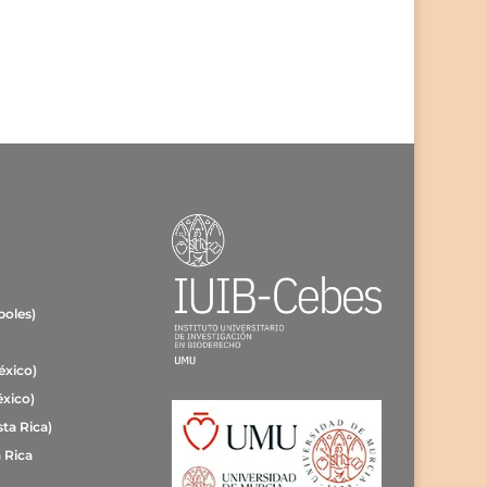
poles)
éxico)
éxico)
ta Rica)
 Rica