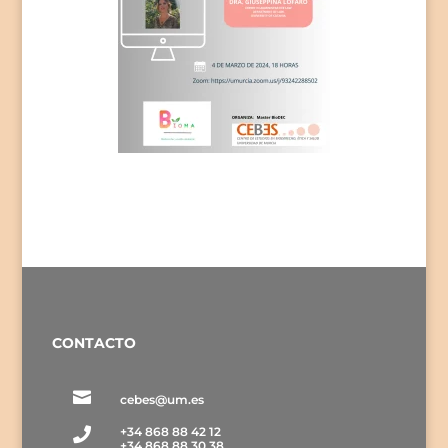
CONTACTO

cebes@um.es
+34 868 88 42 12

+34 868 88 30 38