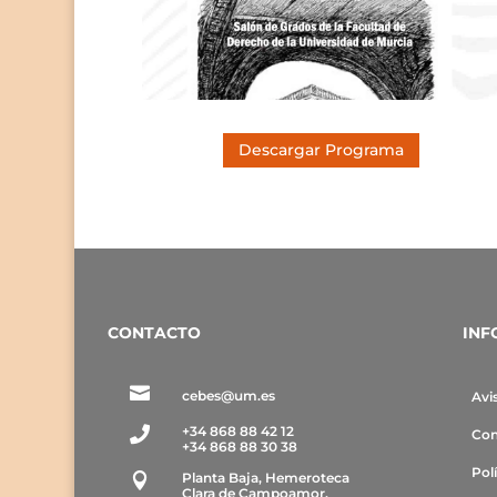
Descargar Programa
CONTACTO
INF

cebes@um.es
Avi
+34 868 88 42 12

Con
+34 868 88 30 38
Pol
Planta Baja, Hemeroteca

Clara de Campoamor,