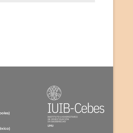
poles)
éxico)